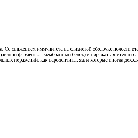
руса. Со снижением иммунитета на слизистой оболочке полости р
ающий фермент 2 - мембранный белок) и поражать эпителий сли
ральных поражений, как пародонтиты, язвы которые иногда доходят