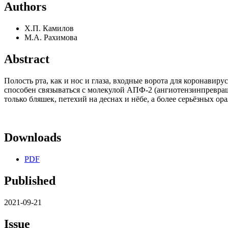
Authors
Х.П. Камилов
М.А. Рахимова
Abstract
Полость рта, как и нос и глаза, входные ворота для коронави
способен связываться с молекулой АПФ-2 (ангиотензинпревращ
только бляшек, петехий на деснах и нёбе, а более серьёзных о
Downloads
PDF
Published
2021-09-21
Issue