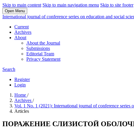
Skip to main content
Skip to main navigation menu
Skip to site footer
Open Menu
International journal of conference series on education and social sci
Current
Archives
About
About the Journal
Submissions
Editorial Team
Privacy Statement
Search
Register
Login
Home
/
Archives
/
Vol. 1 No. 1 (2021): International journal of conference series
Articles
ПОРАЖЕНИЕ СЛИЗИСТОЙ ОБОЛОЧК