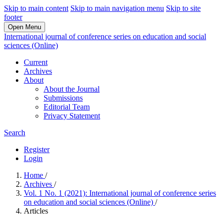
Skip to main content
Skip to main navigation menu
Skip to site
footer
Open Menu
International journal of conference series on education and social
sciences (Online)
Current
Archives
About
About the Journal
Submissions
Editorial Team
Privacy Statement
Search
Register
Login
Home
/
Archives
/
Vol. 1 No. 1 (2021): International journal of conference series
on education and social sciences (Online)
/
Articles