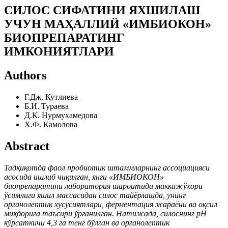
СИЛОС СИФАТИНИ ЯХШИЛАШ
УЧУН МАҲАЛЛИЙ «ИМБИОКОН»
БИОПРЕПАРАТИНГ
ИМКОНИЯТЛАРИ
Authors
Г.Дж. Кутлиева
Б.И. Тураева
Д.К. Нурмухамедова
Х.Ф. Камолова
Abstract
Тадқиқотда фаол пробиотик штаммларнинг ассоциацияси
асосида ишлаб чиқилган, янги «ИМБИОКОН»
биопрепаратини лаборатория шароитида маккажўхори
ўсимлиги яшил массасидан силос тайёрлашда, унинг
органолептик хусусиятлари, ферментация жараёни ва оқсил
миқдорига таъсири ўрганилган. Натижада, силоснинг рН
кўрсаткичи 4,3 га тенг бўлган ва органолептик