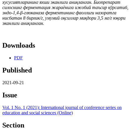
хусусиятларининг яхши эканлиги аниқланган. Биопрепарат
силоснинг ферментация жараёнига ижобий таъсир кўрсатиб,
эндо-1,4-β-глюканаза ферментининг фаоллиги назоратга
нисбатан 8 бирлик/г, умумий оқсиллар миқдори 3,5 мг/г юқори
эканлиги аниқланган.
Downloads
PDF
Published
2021-09-21
Issue
Vol. 1 No. 1 (2021): International journal of conference series on
education and social sciences (Online)
Section