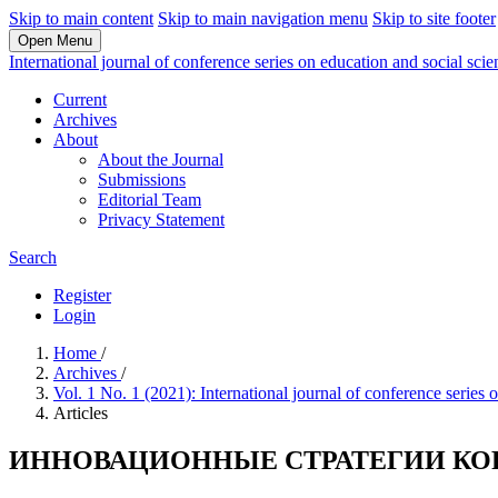
Skip to main content
Skip to main navigation menu
Skip to site footer
Open Menu
International journal of conference series on education and social sci
Current
Archives
About
About the Journal
Submissions
Editorial Team
Privacy Statement
Search
Register
Login
Home
/
Archives
/
Vol. 1 No. 1 (2021): International journal of conference series
Articles
ИННОВАЦИОННЫЕ СТРАТЕГИИ КО