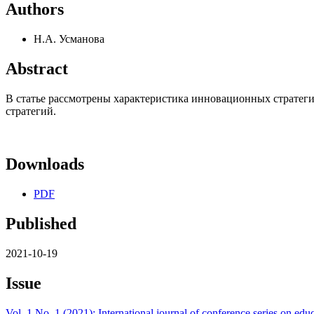
Authors
Н.А. Усманова
Abstract
В статье рассмотрены характеристика инновационных стратег
стратегий.
Downloads
PDF
Published
2021-10-19
Issue
Vol. 1 No. 1 (2021): International journal of conference series on edu